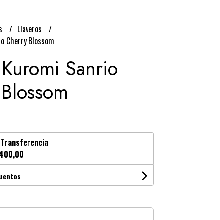
os
Llaveros
io Cherry Blossom
 Kuromi Sanrio
 Blossom
n
Transferencia
400,00
cuentos