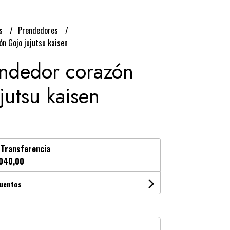
os
Prendedores
n Gojo jujutsu kaisen
endedor corazón
jutsu kaisen
n
Transferencia
040,00
cuentos