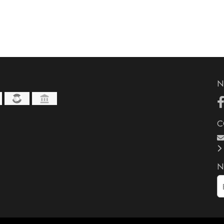
N
C
N