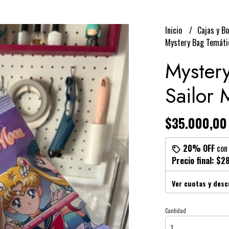
Inicio
Cajas y B
Mystery Bag Temáti
Myster
Sailor
$35.000,00
20% OFF
co
Precio final:
$28
Ver cuotas y des
Cantidad