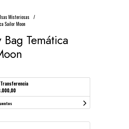
olsas Misteriosas
ca Sailor Moon
y Bag Temática
 Moon
n
Transferencia
.000,00
cuentos