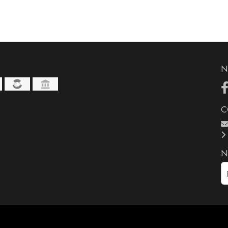
N
C
N