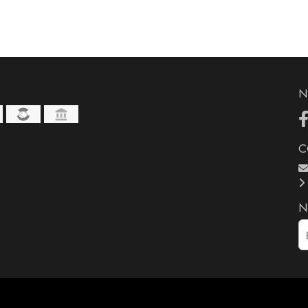
N
C
N