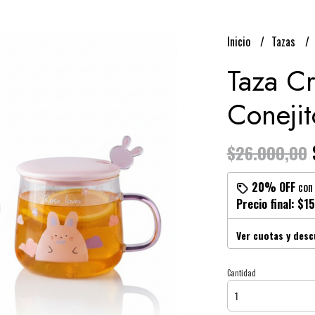
Inicio
Tazas
Taza Cr
Conejit
$26.000,00
20% OFF
co
Precio final:
$15
Ver cuotas y des
Cantidad