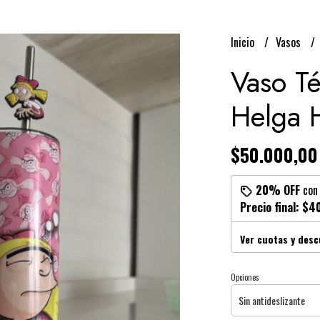
Inicio
Vasos
Vaso T
Helga 
$50.000,00
20% OFF
co
Precio final:
$40
Ver cuotas y des
Opciones